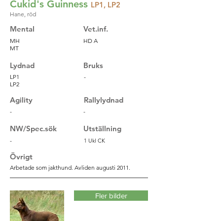
Cukid's Guinness
LP1, LP2
Hane, röd
Mental
Vet.inf.
MH
HD A
MT
Lydnad
Bruks
LP1
-
LP2
Agility
Rallylydnad
-
-
NW/Spec.sök
Utställning
-
1 Ukl CK
Övrigt
Arbetade som jakthund. Avliden augusti 2011.
Fler bilder