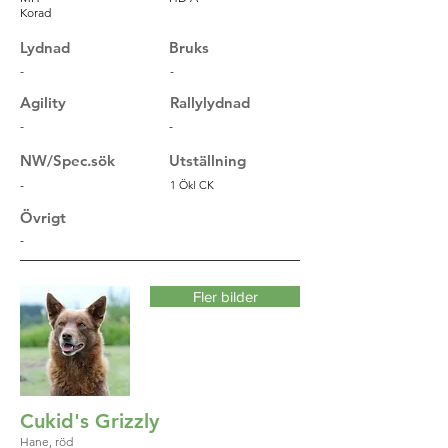
Korad
Lydnad
Bruks
-
-
Agility
Rallylydnad
-
-
NW/Spec.sök
Utställning
-
1 Ökl CK
Övrigt
-
Fler bilder
Cukid's Grizzly
Hane, röd