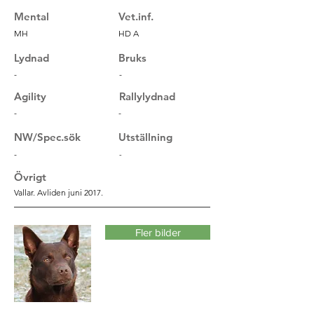
Mental
Vet.inf.
MH
HD A
Lydnad
Bruks
-
-
Agility
Rallylydnad
-
-
NW/Spec.sök
Utställning
-
-
Övrigt
Vallar. Avliden juni 2017.
Fler bilder