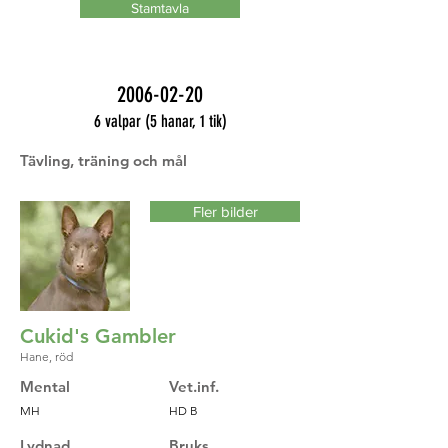
Stamtavla
2006-02-20
6 valpar (5 hanar, 1 tik)
Tävling, träning och mål
Fler bilder
Cukid's Gambler
Hane, röd
Mental
Vet.inf.
MH
HD B
Lydnad
Bruks