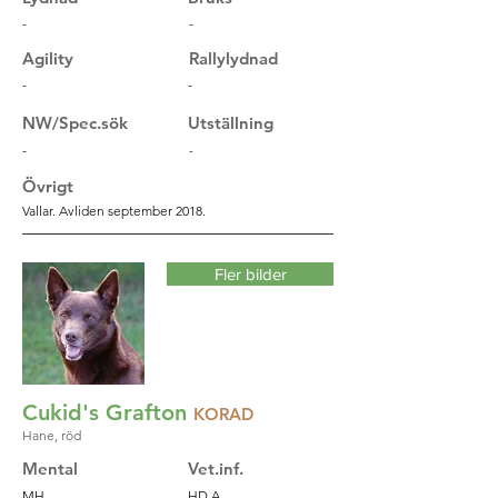
-
-
Agility
Rallylydnad
-
-
NW/Spec.sök
Utställning
-
-
Övrigt
Vallar. Avliden september 2018.
Fler bilder
Cukid's Grafton
KORAD
Hane, röd
Mental
Vet.inf.
MH
HD A