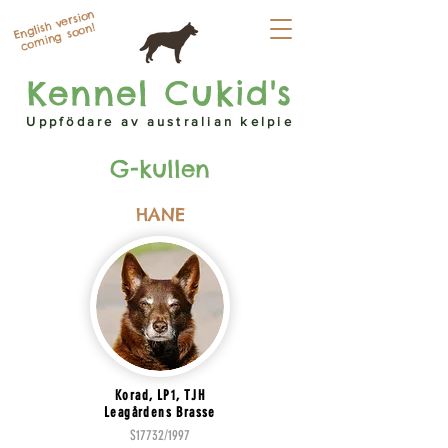
English version
coming soon!
Kennel Cukid's
Uppfödare av australian kelpie
G-kullen
HANE
Korad, LP1, TJH
Leagårdens Brasse
S17732/1997