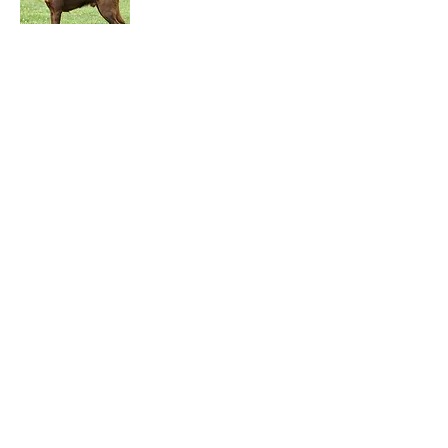
Cukid's Guru "Redo"
KORAD,
LP2, SE BCH, SE LCH, SE UCH, TJH(FM)
Hane, röd
Mental
Vet.inf.
MH
HD A
Korad
ED ua
Lydnad
Bruks
SeLCh
SeBHc spår
SM-deltagare
SM-deltagare
Agility
Rallylydnad
CERT
100p nyb kl
Ho kl 3
91p forts.kl
Ag kl 3
NW/Spec.sök
Utställning
-
SeUCh
Övrigt