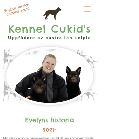
English version
coming soon!
Kennel Cukid's
Uppfödare av australian kelpie
Evelyns historia
2021-
Min historia börjar väl egentligen 2010 då jag köpte min första