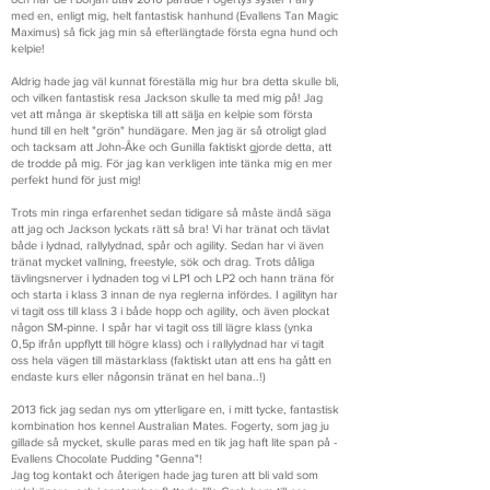
med en, enligt mig, helt fantastisk hanhund (Evallens Tan Magic
Maximus) så fick jag min så efterlängtade första egna hund och
kelpie!
Aldrig hade jag väl kunnat föreställa mig hur bra detta skulle bli,
och vilken fantastisk resa Jackson skulle ta med mig på! Jag
vet att många är skeptiska till att sälja en kelpie som första
hund till en helt "grön" hundägare. Men jag är så otroligt glad
och tacksam att John-Åke och Gunilla faktiskt gjorde detta, att
de trodde på mig. För jag kan verkligen inte tänka mig en mer
perfekt hund för just mig!
Trots min ringa erfarenhet sedan tidigare så måste ändå säga
att jag och Jackson lyckats rätt så bra! Vi har tränat och tävlat
både i lydnad, rallylydnad, spår och agility. Sedan har vi även
tränat mycket vallning, freestyle, sök och drag. Trots dåliga
tävlingsnerver i lydnaden tog vi LP1 och LP2 och hann träna för
och starta i klass 3 innan de nya reglerna infördes. I agilityn har
vi tagit oss till klass 3 i både hopp och agility, och även plockat
någon SM-pinne. I spår har vi tagit oss till lägre klass (ynka
0,5p ifrån uppflytt till högre klass) och i rallylydnad har vi tagit
oss hela vägen till mästarklass (faktiskt utan att ens ha gått en
endaste kurs eller någonsin tränat en hel bana..!)
2013 fick jag sedan nys om ytterligare en, i mitt tycke, fantastisk
kombination hos kennel Australian Mates. Fogerty, som jag ju
gillade så mycket, skulle paras med en tik jag haft lite span på -
Evallens Chocolate Pudding "Genna"!
Jag tog kontakt och återigen hade jag turen att bli vald som