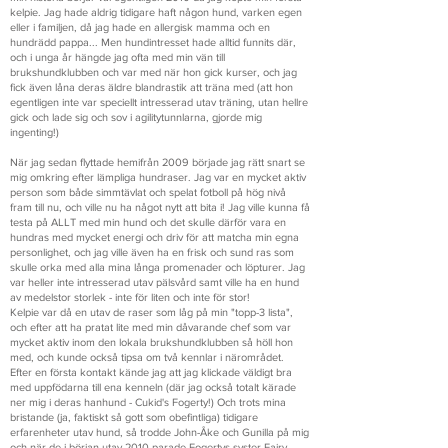
kelpie. Jag hade aldrig tidigare haft någon hund, varken egen
eller i familjen, då jag hade en allergisk mamma och en
hundrädd pappa... Men hundintresset hade alltid funnits där,
och i unga år hängde jag ofta med min vän till
brukshundklubben och var med när hon gick kurser, och jag
fick även låna deras äldre blandrastik att träna med (att hon
egentligen inte var speciellt intresserad utav träning, utan hellre
gick och lade sig och sov i agilitytunnlarna, gjorde mig
ingenting!)
När jag sedan flyttade hemifrån 2009 började jag rätt snart se
mig omkring efter lämpliga hundraser. Jag var en mycket aktiv
person som både simmtävlat och spelat fotboll på hög nivå
fram till nu, och ville nu ha något nytt att bita i! Jag ville kunna få
testa på ALLT med min hund och det skulle därför vara en
hundras med mycket energi och driv för att matcha min egna
personlighet, och jag ville även ha en frisk och sund ras som
skulle orka med alla mina långa promenader och löpturer. Jag
var heller inte intresserad utav pälsvård samt ville ha en hund
av medelstor storlek - inte för liten och inte för stor!
Kelpie var då en utav de raser som låg på min "topp-3 lista",
och efter att ha pratat lite med min dåvarande chef som var
mycket aktiv inom den lokala brukshundklubben så höll hon
med, och kunde också tipsa om två kennlar i närområdet.
Efter en första kontakt kände jag att jag klickade väldigt bra
med uppfödarna till ena kenneln (där jag också totalt kärade
ner mig i deras hanhund - Cukid's Fogerty!) Och trots mina
bristande (ja, faktiskt så gott som obefintliga) tidigare
erfarenheter utav hund, så trodde John-Åke och Gunilla på mig
och när de i början utav 2010 parade Fogertys syster Fairy